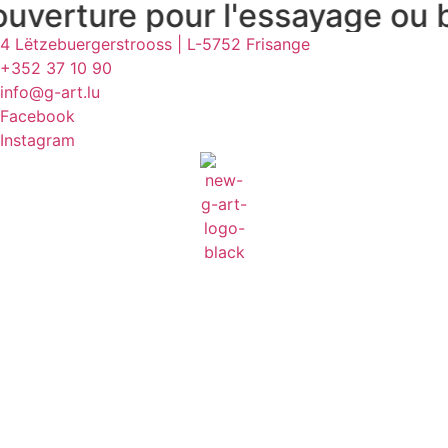
r l'essayage ou bien la récu
Aller
au
4 Lëtzebuergerstrooss | L-5752 Frisange
contenu
+352 37 10 90
info@g-art.lu
Facebook
Instagram