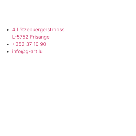
4 Lëtzebuergerstrooss
L-5752 Frisange
+352 37 10 90
info@g-art.lu